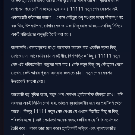
অনেক প্ল্যাটফর্মে একই ধাঁচের গেম ঘুরেফিরে সামনে আসে। প্রথমে ভালো
লাগলেও পরে সেটি একঘেয়ে হয়ে যায়। 11111 নতুন গেম সেকশন এই
একঘেয়েমি কাটানোর জায়গা। এখানে বৈচিত্র্য শুধু সংখ্যার মধ্যে সীমাবদ্ধ না;
বরং থিম, উপস্থাপনা, খেলার মেজাজ এবং ভিজ্যুয়াল আবহ—সবকিছু মিলিয়ে
একটি পরিবর্তনের অনুভূতি তৈরি করা হয়।
বাংলাদেশি খেলোয়াড়দের মধ্যে অনেকেই আছেন যারা একদিন দ্রুত কিছু
দেখতে চান, আরেকদিন চান একটু ধীর, থিমভিত্তিক কিছু। 11111 নতুন
গেম এই পরিবর্তনশীল পছন্দের সঙ্গে যায়। কেউ নতুন কিছু শুধু কৌতূহল থেকে
দেখেন, কেউ আবার পুরনো অভ্যাস বদলাতে চান। নতুন গেম সেকশন
উভয়কেই জায়গা দেয়।
আরেকটি বড় সুবিধা হলো, নতুন গেম সেকশন প্ল্যাটফর্মকে জীবন্ত রাখে। যদি
সবসময় একই জিনিস দেখা যায়, তাহলে ব্যবহারকারীর মনে হয় প্ল্যাটফর্ম থেমে
আছে। কিন্তু 11111 নতুন গেম দেখায় যে এখানে নিয়মিত কিছু না কিছু
পরিবর্তন হচ্ছে। এই চলমানতা অনেক ব্যবহারকারীর কাছে বিশ্বাসযোগ্যতা
তৈরি করে। কারণ তারা মনে করেন প্ল্যাটফর্মটি সক্রিয় এবং ব্যবহারকারীর