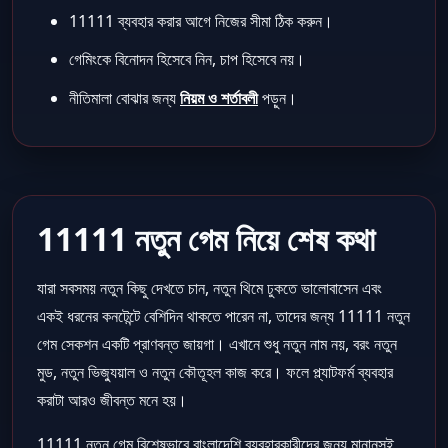
11111 ব্যবহার করার আগে নিজের সীমা ঠিক করুন।
গেমিংকে বিনোদন হিসেবে নিন, চাপ হিসেবে নয়।
নীতিমালা বোঝার জন্য
নিয়ম ও শর্তাবলী
পড়ুন।
11111 নতুন গেম নিয়ে শেষ কথা
যারা সবসময় নতুন কিছু দেখতে চান, নতুন থিমে ঢুকতে ভালোবাসেন এবং
একই ধরনের কনটেন্টে বেশিদিন থাকতে পারেন না, তাদের জন্য 11111 নতুন
গেম সেকশন একটি প্রাণবন্ত জায়গা। এখানে শুধু নতুন নাম নয়, বরং নতুন
মুড, নতুন ভিজ্যুয়াল ও নতুন কৌতূহল কাজ করে। ফলে প্ল্যাটফর্ম ব্যবহার
করাটা আরও জীবন্ত মনে হয়।
11111 নতুন গেম বিশেষভাবে বাংলাদেশি ব্যবহারকারীদের জন্য মানানসই,