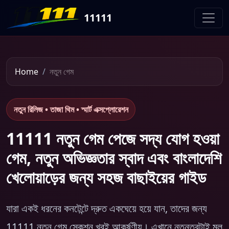
11111
Home
নতুন গেম
নতুন রিলিজ • তাজা থিম • স্মার্ট এক্সপ্লোরেশন
11111 নতুন গেম পেজে সদ্য যোগ হওয়া
গেম, নতুন অভিজ্ঞতার স্বাদ এবং বাংলাদেশি
খেলোয়াড়ের জন্য সহজ বাছাইয়ের গাইড
যারা একই ধরনের কনটেন্টে দ্রুত একঘেয়ে হয়ে যান, তাদের জন্য
11111 নতুন গেম সেকশন খুবই আকর্ষণীয়। এখানে নতুনত্বটাই মূল