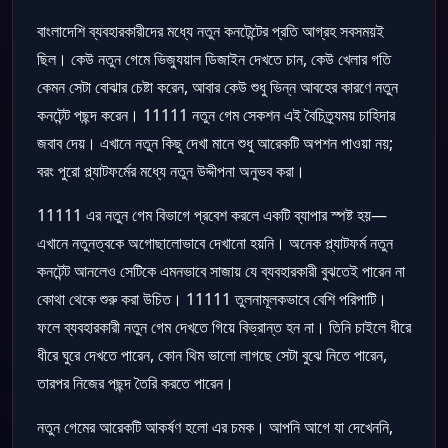
বাংলাদেশি ব্যবহারকারীদের মধ্যে নতুন কনটেন্টের প্রতি আগ্রহ সবসময়ই
ছিল। কেউ নতুন গেমে ভিজ্যুয়াল ডিজাইন দেখতে চান, কেউ খেলার গতি
কেমন সেটা বোঝার চেষ্টা করেন, আবার কেউ শুধু ভিন্ন আবহের কারণে নতুন
কনটেন্ট পছন্দ করেন। 11111 নতুন গেম সেকশন এই বৈচিত্র্যময় চাহিদার
জবাব দেয়। এখানে নতুন কিছু দেখা মানে শুধু আরেকটি অপশন পাওয়া নয়;
বরং পুরো প্ল্যাটফর্মের মধ্যে নতুন উদ্দীপনা অনুভব করা।
11111 এর নতুন গেম বিভাগে প্রবেশ করলে একটি ব্যাপার স্পষ্ট হয়—
এখানে নতুনত্বকে অগোছালোভাবে দেখানো হয়নি। অনেক প্ল্যাটফর্ম নতুন
কনটেন্ট আনলেও সেটিকে এমনভাবে সাজায় যে ব্যবহারকারী বুঝতেই পারেন না
কোথা থেকে শুরু করা উচিত। 11111 তুলনামূলকভাবে বেশি পরিপাটি।
ফলে ব্যবহারকারী নতুন গেম দেখতে গিয়ে বিভ্রান্ত হন না। তিনি চাইলে ধীরে
ধীরে ঘুরে দেখতে পারেন, কোন থিম ভালো লাগছে সেটা বুঝে নিতে পারেন,
তারপর নিজের পছন্দ তৈরি করতে পারেন।
নতুন গেমের আরেকটি আকর্ষণ হলো এর চমক। আপনি আগে যা দেখেননি,