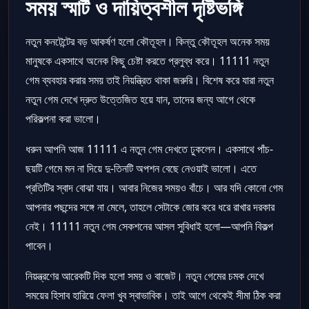
সময় স্মার্ট ও দায়িত্বশীল দৃষ্টিভঙ্গি
নতুন কনটেন্টের বড় আকর্ষণ হলো কৌতূহল। কিন্তু কৌতূহল অনেক সময়
মানুষকে একসাথে অনেক কিছু চেষ্টা করতে প্রলুব্ধ করে। 11111 নতুন
গেম ব্যবহার করার সময় তাই নিয়ন্ত্রিত থাকা জরুরি। বিশেষ করে যারা নতুন
নতুন গেম দেখে দ্রুত উত্তেজিত হয়ে যান, তাদের জন্য আগে থেকে
পরিকল্পনা করা ভালো।
ধরুন আপনি আজ 11111 এ নতুন গেম দেখতে ঢুকলেন। একসাথে পাঁচ-
ছয়টি গেমে মন না দিয়ে দু-তিনটি অপশন বেছে নেওয়াই ভালো। এতে
প্রতিটির স্বাদ বোঝা যায়। আবার নিজের সময়ও বাঁচে। আর যদি কোনো গেম
আপনার পছন্দের সঙ্গে না মেলে, তাহলে সেটাকে জোর করে ধরে রাখার দরকার
নেই। 11111 নতুন গেম সেকশনের আসল সুবিধাই হলো—আপনি বিকল্প
পাবেন।
নিয়ন্ত্রণের আরেকটি দিক হলো সময় ও বাজেট। নতুন গেমের চমক দেখে
সময়ের হিসাব হারিয়ে ফেলা খুব স্বাভাবিক। তাই আগে থেকেই সীমা ঠিক করা