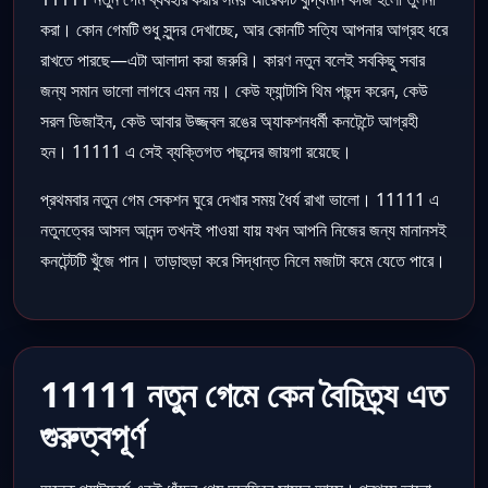
করা। কোন গেমটি শুধু সুন্দর দেখাচ্ছে, আর কোনটি সত্যি আপনার আগ্রহ ধরে
রাখতে পারছে—এটা আলাদা করা জরুরি। কারণ নতুন বলেই সবকিছু সবার
জন্য সমান ভালো লাগবে এমন নয়। কেউ ফ্যান্টাসি থিম পছন্দ করেন, কেউ
সরল ডিজাইন, কেউ আবার উজ্জ্বল রঙের অ্যাকশনধর্মী কনটেন্টে আগ্রহী
হন। 11111 এ সেই ব্যক্তিগত পছন্দের জায়গা রয়েছে।
প্রথমবার নতুন গেম সেকশন ঘুরে দেখার সময় ধৈর্য রাখা ভালো। 11111 এ
নতুনত্বের আসল আনন্দ তখনই পাওয়া যায় যখন আপনি নিজের জন্য মানানসই
কনটেন্টটি খুঁজে পান। তাড়াহুড়া করে সিদ্ধান্ত নিলে মজাটা কমে যেতে পারে।
11111 নতুন গেমে কেন বৈচিত্র্য এত
গুরুত্বপূর্ণ