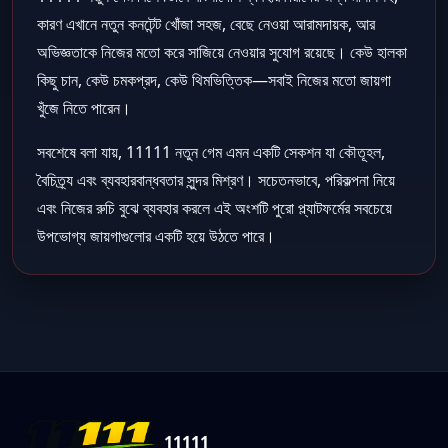
কারণ এখানে নতুন কনটেন্ট খোঁজা সহজ, বেছে নেওয়া আরামদায়ক, আর
অভিজ্ঞতাকে নিজের মতো করে সাজিয়ে নেওয়ার সুযোগ রয়েছে। কেউ হালকা
কিছু চান, কেউ চমকপ্রদ, কেউ থিমভিত্তিক—সবাই নিজের মতো জায়গা
খুঁজে নিতে পারেন।
সবশেষে বলা যায়, 11111 নতুন গেম এমন একটি সেকশন যা কৌতূহল,
বৈচিত্র্য এবং ব্যবহারবান্ধবতার সুন্দর মিশ্রণ। সচেতনভাবে, পরিকল্পনা নিয়ে
এবং নিজের রুচি বুঝে ব্যবহার করলে এই অংশটি পুরো প্ল্যাটফর্মের সবচেয়ে
উপভোগ্য জায়গাগুলোর একটি হয়ে উঠতে পারে।
11111