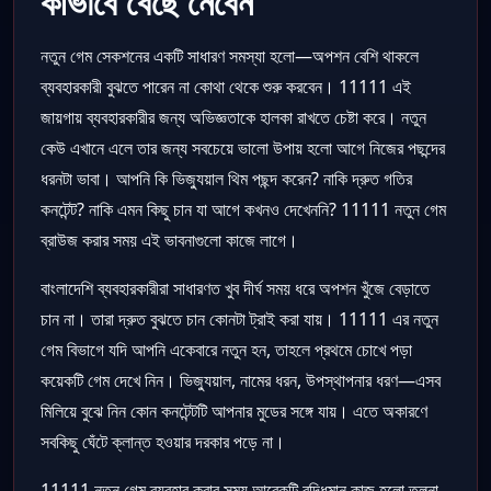
কীভাবে বেছে নেবেন
নতুন গেম সেকশনের একটি সাধারণ সমস্যা হলো—অপশন বেশি থাকলে
ব্যবহারকারী বুঝতে পারেন না কোথা থেকে শুরু করবেন। 11111 এই
জায়গায় ব্যবহারকারীর জন্য অভিজ্ঞতাকে হালকা রাখতে চেষ্টা করে। নতুন
কেউ এখানে এলে তার জন্য সবচেয়ে ভালো উপায় হলো আগে নিজের পছন্দের
ধরনটা ভাবা। আপনি কি ভিজ্যুয়াল থিম পছন্দ করেন? নাকি দ্রুত গতির
কনটেন্ট? নাকি এমন কিছু চান যা আগে কখনও দেখেননি? 11111 নতুন গেম
ব্রাউজ করার সময় এই ভাবনাগুলো কাজে লাগে।
বাংলাদেশি ব্যবহারকারীরা সাধারণত খুব দীর্ঘ সময় ধরে অপশন খুঁজে বেড়াতে
চান না। তারা দ্রুত বুঝতে চান কোনটা ট্রাই করা যায়। 11111 এর নতুন
গেম বিভাগে যদি আপনি একেবারে নতুন হন, তাহলে প্রথমে চোখে পড়া
কয়েকটি গেম দেখে নিন। ভিজ্যুয়াল, নামের ধরন, উপস্থাপনার ধরণ—এসব
মিলিয়ে বুঝে নিন কোন কনটেন্টটি আপনার মুডের সঙ্গে যায়। এতে অকারণে
সবকিছু ঘেঁটে ক্লান্ত হওয়ার দরকার পড়ে না।
11111 নতুন গেম ব্যবহার করার সময় আরেকটি বুদ্ধিমান কাজ হলো তুলনা